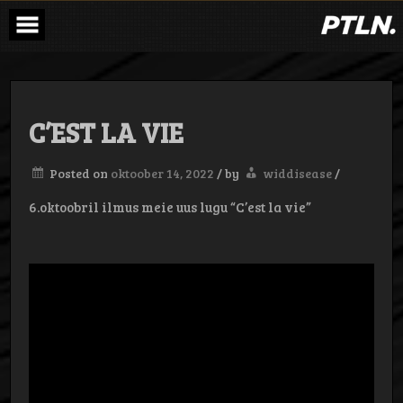
Skip
to
content
C’EST LA VIE
Posted on
oktoober 14, 2022
/
by
widdisease
/
6.oktoobril ilmus meie uus lugu “C’est la vie”