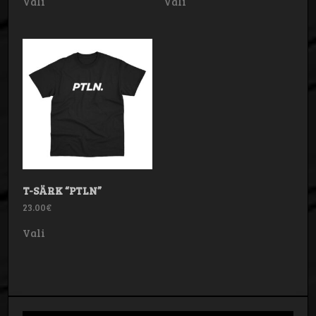
Vali
Vali
tootel
tootel
on
on
mitu
mitu
varianti.
varianti.
Valikuid
Valikuid
saab
saab
teha
teha
tootelehel.
tootelehel.
T-SÄRK “PTLN”
23.00
€
Sellel
Vali
tootel
on
mitu
varianti.
Valikuid
saab
teha