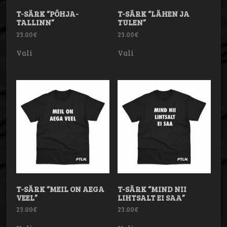
T-SÄRK “PÕHJA-
T-SÄRK “LÄHEN JA
TALLINN”
TULEN”
23.00
€
23.00
€
Sellel
Sellel
Vali
Vali
tootel
tootel
on
on
mitu
mitu
varianti.
varianti.
Valikuid
Valikuid
saab
saab
teha
teha
tootelehel.
tootelehel.
T-SÄRK “MEIL ON AEGA
T-SÄRK “MIND NII
VEEL”
LIHTSALT EI SAA”
23.00
€
23.00
€
Sellel
Sellel