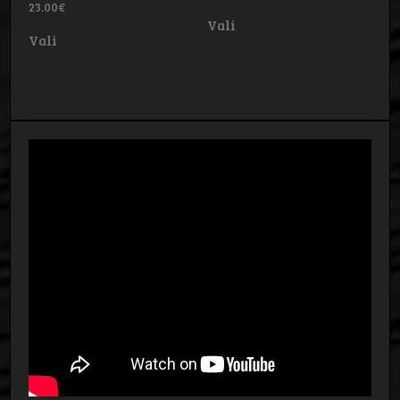
23.00
€
Sellel
Vali
Sellel
tootel
Vali
tootel
on
on
mitu
mitu
varianti.
varianti.
Valikuid
Valikuid
saab
saab
teha
teha
tootelehel.
tootelehel.