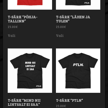
T-SÄRK “PÕHJA-
T-SÄRK “LÄHEN JA
TALLINN”
TULEN”
23.00
€
23.00
€
Sellel
Sellel
Vali
Vali
tootel
tootel
on
on
mitu
mitu
varianti.
varianti.
Valikuid
Valikuid
saab
saab
teha
teha
tootelehel.
tootelehel.
T-SÄRK “MIND NII
T-SÄRK “PTLN”
LIHTSALT EI SAA”
23.00
€