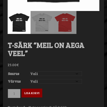
T-SÄRK “MEIL ON AEGA
VEEL”
23.00
€
Suurus
Värvus
T-
LISA KORVI
SÄRK
“MEIL
ON
AEGA