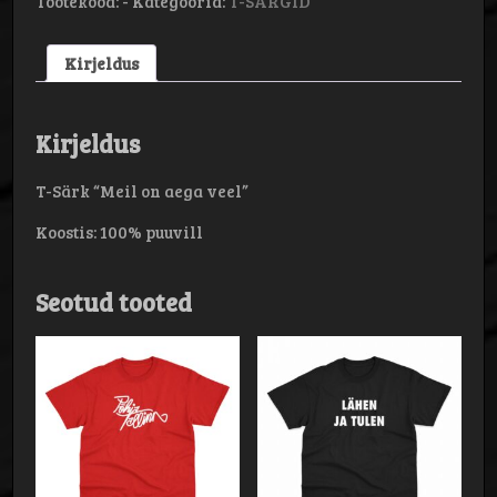
Tootekood:
-
Kategooria:
T-SÄRGID
VEEL”
kogus
Kirjeldus
Kirjeldus
T-Särk “Meil on aega veel”
Koostis: 100% puuvill
Seotud tooted